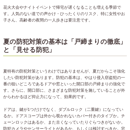
花火大会やナイトイベントで帰宅が遅くなることも増える季節で
す。人気のない道での声かけ・ひったくりのリスク、特に女性やお
子さん、高齢者の夜間の一人歩きは要注意です。
夏の防犯対策の基本は「戸締まりの徹底」
と「見せる防犯」
夏特有の防犯対策というわけではありませんが、夏だからこそ強化
したい防犯対策があります。防犯の基本は、やはり侵入窃盗犯の一
番の狙いどころであるドアや窓といった開口部の戸締まりの強化で
す。さらに、開口部に、さまざまな防犯対策を施していることが外
からわかるほど抑止力になって、効果的です。
ドアは、鍵が1つだけでなく、ダブルロック（二重鍵）になってい
るか。ドアスコープは外から覗かれないカバー付きのタイプか。チ
ェーンロックはあるか、また古くなっていたりぐらつきがないか。
防犯カメラやセンサーライトがあるか、もしくは検討すべきか。宅