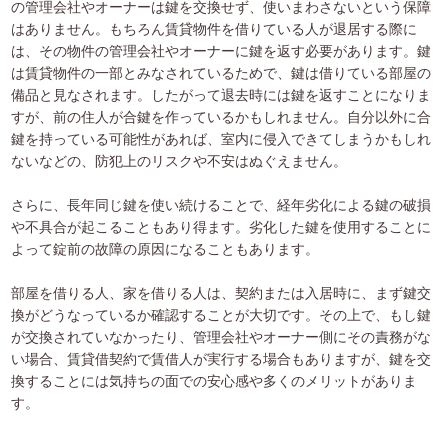
の管理会社やオーナーは鍵を交換せず、使いまわさないという保障
はありません。もちろん賃貸物件を借りている人が退居する際に
は、その物件の管理会社やオーナーに鍵を返す必要があります。鍵
は賃貸物件の一部とみなされているためで、鍵は借りている部屋の
備品と見なされます。したがって退去時には鍵を返すことになりま
すが、前の住人が合鍵を作っているかもしれません。自分以外に合
鍵を持っている可能性があれば、室内に侵入できてしまうかもしれ
ないなどの、防犯上のリスクや不安はぬぐえません。
さらに、長年同じ鍵を使い続けることで、経年劣化による鍵の破損
や不具合が起こることもあり得ます。劣化した鍵を使用することに
よって錠前の故障の原因になることもあります。
部屋を借りる人、家を借りる人は、契約または入居時に、まず鍵交
換がどうなっているか確認することが大切です。その上で、もし鍵
が交換されていなかったり、管理会社やオーナー側にその責務がな
い場合、賃貸借契約で賃借人が実行する場合もありますが、鍵を交
換することには気持ちの面での安心感や多くのメリットがありま
す。