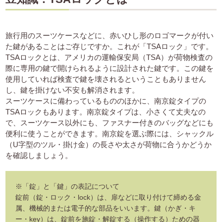
旅行用のスーツケースなどに、赤いひし形のロゴマークが付い
た鍵があることはご存じですか。これが「TSAロック」です。
TSAロックとは、アメリカの運輸保安局（TSA）が荷物検査の
際に専用の鍵で開けられるように設計された鍵です。この鍵を
使用していれば検査で鍵を壊されるということもありません
し、鍵を掛けない不安も解消されます。
スーツケースに備わっているもののほかに、南京錠タイプの
TSAロックもあります。南京錠タイプは、小さくて丈夫なの
で、スーツケース以外にも、ファスナー付きのバッグなどにも
便利に使うことができます。南京錠を選ぶ際には、シャックル
（U字型のツル・掛け金）の長さや太さが荷物に合うかどうか
を確認しましょう。
※「錠」と「鍵」の表記について
錠前（錠・ロック・lock）は、扉などに取り付けて締める金
属、機械的または電子的な部品をいいます。鍵（かぎ・キ
ー・key）は、錠前を施錠・解錠する（操作する）ための器