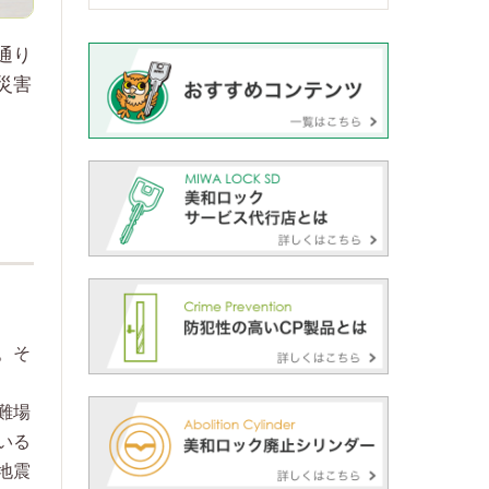
通り
災害
。そ
難場
いる
地震