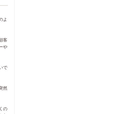
のよ
顧客
ーや
いで
突然
くの