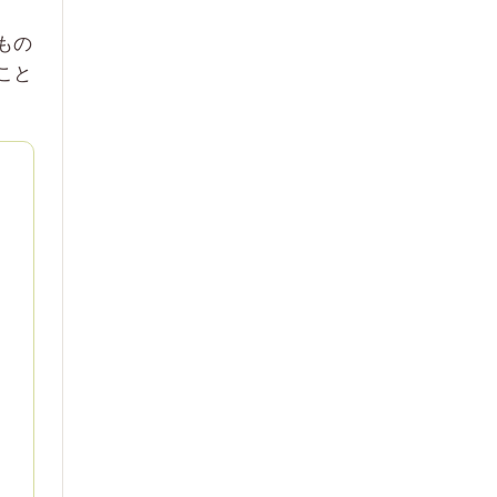
もの
こと