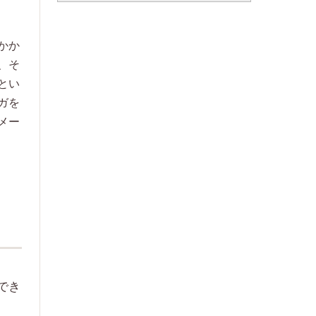
かか
、そ
とい
ガを
メー
でき