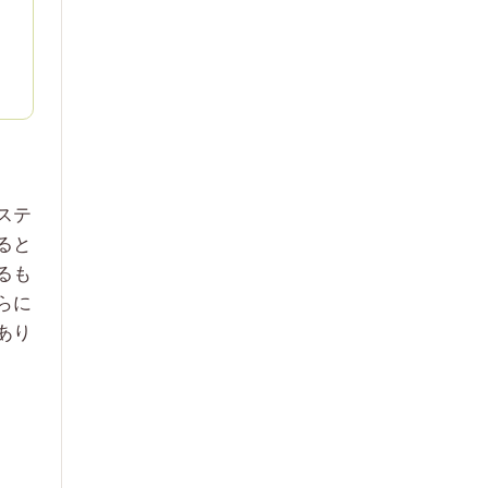
ステ
ると
るも
らに
あり