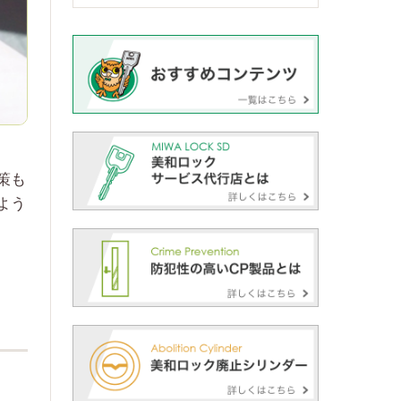
策も
よう